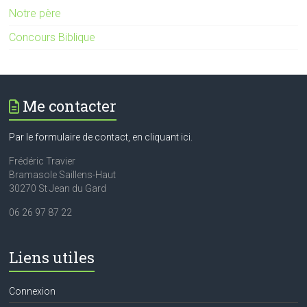
Notre père
Concours Biblique
Me contacter
Par le formulaire de contact, en cliquant ici.
Frédéric Travier
Bramasole Saillens-Haut
30270 St Jean du Gard
06 26 97 87 22
Liens utiles
Connexion