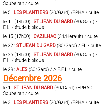
Soubeiran / culte
l
e 5 :
LES PLANTIERS
(30/Gard) /EPHA / culte
l
e 11 (18h00) :
ST JEAN DU GARD
(30/Gard) /
E.L.
/
étude biblique
le 15 (17h00)
:
CAZILHAC
(34/Hérault)
/
culte
l
e 22 :
ST JEAN DU GARD
(30/Gard) / EL / culte
l
e 25 (18h00) :
ST JEAN DU GARD
(30/Gard) /
E.L.
/
étude biblique
l
e 29 :
ALES
(30/Gard) / A.E.E.I. / culte
Décembre 2026
l
e 1 :
ST JEAN DU GARD
(30/Gard) /EPHAD
Soubeiran / culte
l
e 3 :
LES PLANTIERS
(30/Gard) /EPHA / culte