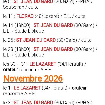
l
e 6 :
ST JEAN DU GARD
(30/Gard) /EPHAD
Soubeiran / culte
le 11 :
FLORAC
(48/Lozère) / E.L. / culte
l
e 14 (18h00) :
ST JEAN DU GARD
(30/Gard) /
E.L.
/
étude biblique
le 25 :
ST JEAN DU GARD
(30/Gard) / culte
l
e 28 (18h00) :
ST JEAN DU GARD
(30/Gard) /
E.L.
/
étude biblique
l
es 30 – 31 :
LE LAZARET
(34/Hérault) /
orateur
rencontre A.E.E.
Novembre 2026
l
e 1 :
LE LAZARET
(34/Hérault) /
orateur
rencontre A.E.E.
l
e 3 :
ST JEAN DU GARD
(30/Gard) /EPHAD