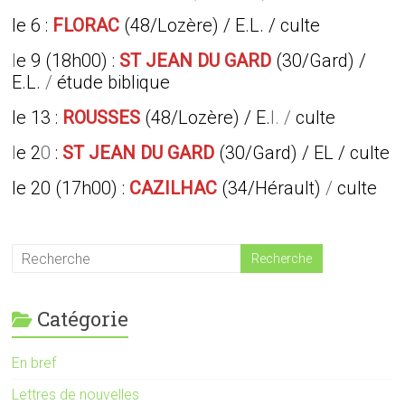
le 6 :
FLORAC
(48/Lozère) / E.L. / culte
l
e 9 (18h00) :
ST JEAN DU GARD
(30/Gard) /
E.L.
/
étude biblique
le 13 :
ROUSSES
(48/Lozère) / E.
I. /
culte
l
e 2
0
:
ST JEAN DU GARD
(30/Gard) / EL / culte
le 20 (17h00)
:
CAZILHAC
(34/Hérault)
/
culte
Catégorie
En bref
Lettres de nouvelles