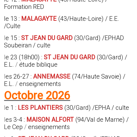
Formation RED
le 13 :
MALAGAYTE
(43/Haute-Loire) / E.E.
/Culte
l
e 15 :
ST JEAN DU GARD
(30/Gard) /EPHAD
Soubeiran / culte
l
e 23 (18h00) :
ST JEAN DU GARD
(30/Gard) /
E.L.
/
étude biblique
l
es 26-27 :
ANNEMASSE
(74/Haute Savoie) /
E.L.
/
enseignements
Octobre 2026
l
e 1 :
LES PLANTIERS
(30/Gard) /EPHA / culte
l
es 3-4 :
MAISON ALFORT
(94/Val de Marne) /
Le Cep
/
enseignements