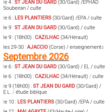
l
e 4 :
ST JEAN DU GARD
(30/Gard) /EPHAD
Soubeiran / culte
l
e 6 :
LES PLANTIERS
(30/Gard) /EPA / culte
le 9 :
ST JEAN DU GARD
(30/Gard) / culte
le 9 : (18h00)
:
CAZILHAC
(34/Hérault)
les 29-30
:
AJACCIO
(Corse) / enseignement
s
Septembre 2026
l
e 6 :
ST JEAN DU GARD
(30/Gard) / EL / culte
le 6 : (18h00)
:
CAZILHAC
(34/Hérault)
/
culte
l
e 9 (18h00) :
ST JEAN DU GARD
(30/Gard) /
E.L.
/
étude biblique
l
e 10 :
LES PLANTIERS
(30/Gard) /EPA / culte
le 12 :
MALAGAYTE
(43/Haute-Loire) /