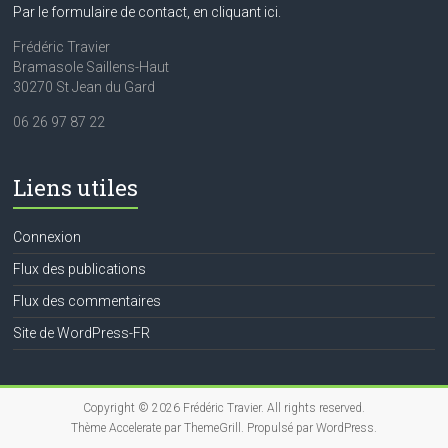
Par le formulaire de contact, en cliquant ici.
Frédéric Travier
Bramasole Saillens-Haut
30270 St Jean du Gard
06 26 97 87 22
Liens utiles
Connexion
Flux des publications
Flux des commentaires
Site de WordPress-FR
Copyright © 2026
Frédéric Travier
. All rights reserved.
Thème
Accelerate
par ThemeGrill. Propulsé par
WordPress
.