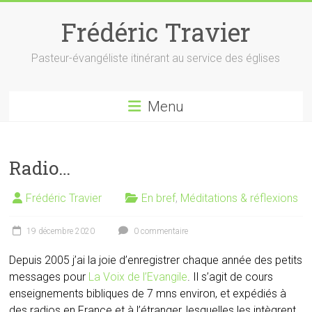
Skip
to
Frédéric Travier
content
Pasteur-évangéliste itinérant au service des églises
Menu
Radio…
Frédéric Travier
En bref
,
Méditations & réflexions
19 décembre 2020
0 commentaire
Depuis 2005 j’ai la joie d’enregistrer chaque année des petits
messages pour
La Voix de l’Evangile
. Il s’agit de cours
enseignements bibliques de 7 mns environ, et expédiés à
des radios en France et à l’étranger, lesquelles les intègrent