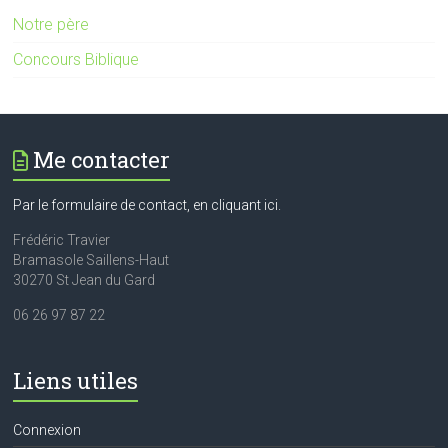
Notre père
Concours Biblique
Me contacter
Par le formulaire de contact, en cliquant ici.
Frédéric Travier
Bramasole Saillens-Haut
30270 St Jean du Gard
06 26 97 87 22
Liens utiles
Connexion