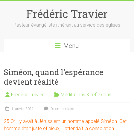
Skip
to
Frédéric Travier
content
Pasteur-évangéliste itinérant au service des églises
Menu
Siméon, quand l’espérance
devient réalité
Frédéric Travier
Méditations & réflexions
1 janvier 2021
0 commentaire
25 Or il y avait à Jérusalem un homme appelé Siméon. Cet
homme était juste et pieux, il attendait la consolation