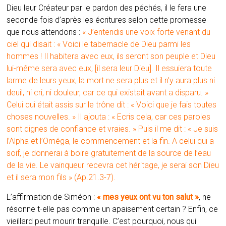
Dieu leur Créateur par le pardon des péchés, il le fera une
seconde fois d’après les écritures selon cette promesse
que nous attendons :
« J’entendis une voix forte venant du
ciel qui disait : « Voici le tabernacle de Dieu parmi les
hommes ! Il habitera avec eux, ils seront son peuple et Dieu
lui-même sera avec eux, [il sera leur Dieu]. Il essuiera toute
larme de leurs yeux, la mort ne sera plus et il n’y aura plus ni
deuil, ni cri, ni douleur, car ce qui existait avant a disparu. »
Celui qui était assis sur le trône dit : « Voici que je fais toutes
choses nouvelles. » Il ajouta : « Ecris cela, car ces paroles
sont dignes de confiance et vraies. » Puis il me dit : « Je suis
l’Alpha et l’Oméga, le commencement et la fin. A celui qui a
soif, je donnerai à boire gratuitement de la source de l’eau
de la vie. Le vainqueur recevra cet héritage, je serai son Dieu
et il sera mon fils » (Ap.21.3-7).
L’affirmation de Siméon :
« mes yeux ont vu ton salut »
, ne
résonne t-elle pas comme un apaisement certain ? Enfin, ce
vieillard peut mourir tranquille. C’est pourquoi, nous qui