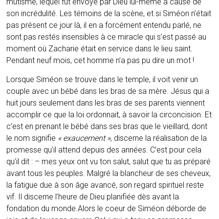
mutisme, lequel fut envoyé par Dieu lui-même à cause de
son incrédulité. Les témoins de la scène, et si Siméon n’était
pas présent ce jour là, il en a forcément entendu parlé, ne
sont pas restés insensibles à ce miracle qui s’est passé au
moment où Zacharie était en service dans le lieu saint.
Pendant neuf mois, cet homme n’a pas pu dire un mot !
Lorsque Siméon se trouve dans le temple, il voit venir un
couple avec un bébé dans les bras de sa mère. Jésus qui a
huit jours seulement dans les bras de ses parents viennent
accomplir ce que la loi ordonnait, à savoir la circoncision. Et
c’est en prenant le bébé dans ses bras que le vieillard, dont
le nom signifie
« exaucement »
, discerne la réalisation de la
promesse qu’il attend depuis des années. C’est pour cela
qu’il dit : – mes yeux ont vu ton salut, salut que tu as préparé
avant tous les peuples. Malgré la blancheur de ses cheveux,
la fatigue due à son âge avancé, son regard spirituel reste
vif. Il discerne l’heure de Dieu planifiée dès avant la
fondation du monde.Alors le coeur de Siméon déborde de