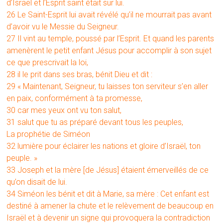
d’Israël et l’Esprit saint était sur lui.
26 Le Saint-Esprit lui avait révélé qu’il ne mourrait pas avant
d’avoir vu le Messie du Seigneur.
27 Il vint au temple, poussé par l’Esprit. Et quand les parents
amenèrent le petit enfant Jésus pour accomplir à son sujet
ce que prescrivait la loi,
28 il le prit dans ses bras, bénit Dieu et dit :
29 « Maintenant, Seigneur, tu laisses ton serviteur s’en aller
en paix, conformément à ta promesse,
30 car mes yeux ont vu ton salut,
31 salut que tu as préparé devant tous les peuples,
La prophétie de Siméon
32 lumière pour éclairer les nations et gloire d’Israël, ton
peuple. »
33 Joseph et la mère [de Jésus] étaient émerveillés de ce
qu’on disait de lui.
34 Siméon les bénit et dit à Marie, sa mère : Cet enfant est
destiné à amener la chute et le relèvement de beaucoup en
Israël et à devenir un signe qui provoquera la contradiction