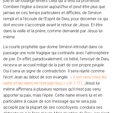
joie et de louange envers Celui qui a tenu sa promesse.
Combien l’église a besoin aujourd’hui et peut-être plus que
jamais en ces temps particuliers et difficiles, de Siméon
rempli et à l’écoute de l’Esprit de Dieu, pour discerner ce qui
doit encore s’accomplir avant le retour de Jésus. Et être
dans la veille et la prière, comme demandé par Jésus lui-
même.
La courte prophétie que donne Siméon introduit dans ce
passage une note tragique qui contraste avec l’atmosphère
de joie. En effet, paradoxalement, ce bébé, l’envoyé de Dieu,
recevra un accueil mitigé de la part de son propre peuple.
Oui il sera un signe de contradiction. Il sera rejeté comme
l’écrit Jean au début de son évangile :
« Il est venu chez les
siens et les siens ne l’ont pas reçu » (Jn.1.11).
Jésus lui-
même affirmera à plusieurs reprises qu’il n’est pas venu
apporter la paix, mais l’épée. Cette haine envers lui et en
particulière à cause de son message qui ne sera pas
accepté par la plupart de ses concitoyens, conduira ses