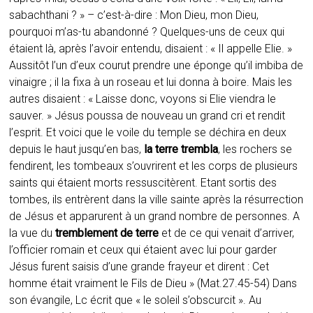
sabachthani ? » – c’est-à-dire : Mon Dieu, mon Dieu,
pourquoi m’as-tu abandonné ? Quelques-uns de ceux qui
étaient là, après l’avoir entendu, disaient : « Il appelle Elie. »
Aussitôt l’un d’eux courut prendre une éponge qu’il imbiba de
vinaigre ; il la fixa à un roseau et lui donna à boire. Mais les
autres disaient : « Laisse donc, voyons si Elie viendra le
sauver. » Jésus poussa de nouveau un grand cri et rendit
l’esprit. Et voici que le voile du temple se déchira en deux
depuis le haut jusqu’en bas,
la terre trembla
, les rochers se
fendirent, les tombeaux s’ouvrirent et les corps de plusieurs
saints qui étaient morts ressuscitèrent. Etant sortis des
tombes, ils entrèrent dans la ville sainte après la résurrection
de Jésus et apparurent à un grand nombre de personnes. A
la vue du
tremblement de terre
et de ce qui venait d’arriver,
l’officier romain et ceux qui étaient avec lui pour garder
Jésus furent saisis d’une grande frayeur et dirent : Cet
homme était vraiment le Fils de Dieu » (Mat.27.45-54) Dans
son évangile, Lc écrit que « le soleil s’obscurcit ». Au