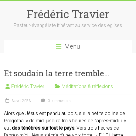
Skip
to
Frédéric Travier
content
Pasteur-évangéliste itinérant au service des églises
Menu
Et soudain la terre tremble…
Frédéric Travier
Méditations & réflexions
3 avril 2023
0 commentaire
Alors que Jésus est pendu au bois, sur la petite colline de
Golgotha, « de midi jusqu’à trois heures de l’après-midi, il y
eut
des ténèbres sur tout le pays.
Vers trois heures de
l’après-midi, Jésus s’écria d’une voix forte : « Eli, Eli, lama