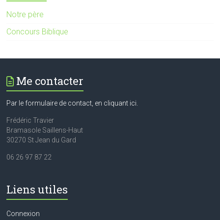
Notre père
Concours Biblique
Me contacter
Par le formulaire de contact, en cliquant ici.
Frédéric Travier
Bramasole Saillens-Haut
30270 St Jean du Gard
06 26 97 87 22
Liens utiles
Connexion