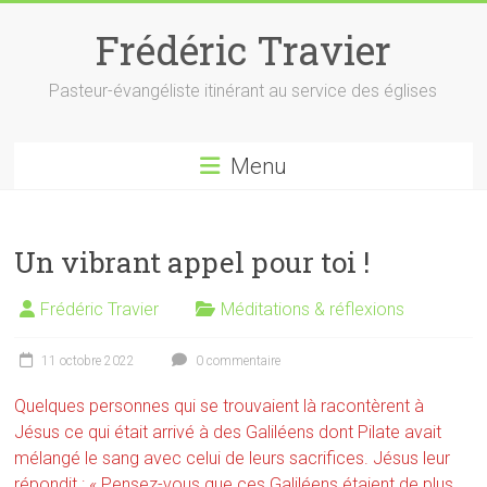
Skip
to
Frédéric Travier
content
Pasteur-évangéliste itinérant au service des églises
Menu
Un vibrant appel pour toi !
Frédéric Travier
Méditations & réflexions
11 octobre 2022
0 commentaire
Quelques personnes qui se trouvaient là racontèrent à
Jésus ce qui était arrivé à des Galiléens dont Pilate avait
mélangé le sang avec celui de leurs sacrifices. Jésus leur
répondit : « Pensez-vous que ces Galiléens étaient de plus